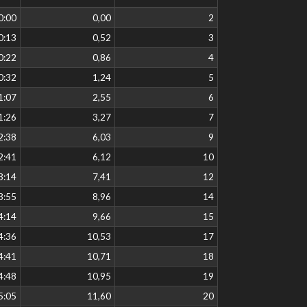
0:00
0,00
2
0:13
0,52
3
0:22
0,86
4
0:32
1,24
5
1:07
2,55
6
1:26
3,27
7
2:38
6,03
9
2:41
6,12
10
3:14
7,41
12
3:55
8,96
14
4:14
9,66
15
4:36
10,53
17
4:41
10,71
18
4:48
10,95
19
5:05
11,60
20