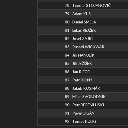
78
Teodor STOJANOVIČ
79
Adam KUŚ
80
Daniel SMĚJA
81
Lukáš REJŽEK
82
Josef ZAJÍC
83
Russell WICKWAR
84
Jiří HANULÍK
85
Jiří JEŽÍŠEK
86
Jan RIEGEL
87
Petr ŘÍČNÝ
88
Jakub KOSMÁK
89
Milan SVOBODNÍK
90
Petr BEREMLIJSKI
91
Pavel CIGÁN
92
Tomas KULIG