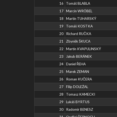
16
Tomáš BLABLA
17
Marcin WRÓBEL
18
Martin TUHARSKÝ
19
Tomáš KOSTKA
20
Richard RUČKA
21
Zbyněk ŠKUCA
22
Martin KVAPULINSKÝ
23
Jakub BERÁNEK
24
Daniel ŘEHA
25
Marek ZEMAN
26
Roman KUČERA
27
Filip DOLEŽAL
28
Tomasz KAMECKI
29
Lukáš BYRTUS
30
Radomir BENESZ
31
Ondřej ČERNOCH