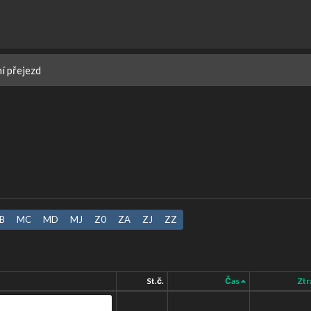
ní přejezd
B
MC
MD
MJ
Z0
ZA
ZJ
ZZ
St.č.
Čas
Ztr