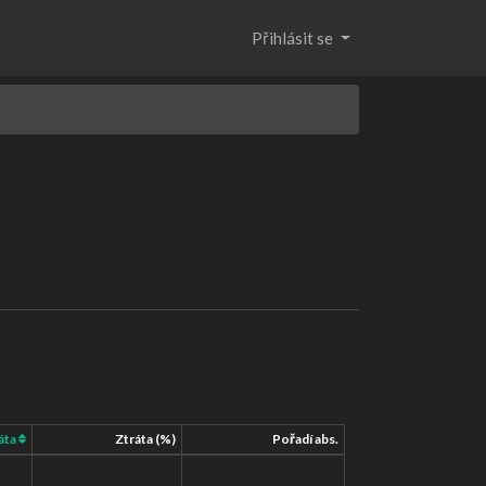
Přihlásit se
áta
Ztráta (%)
Pořadí abs.