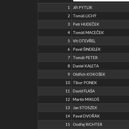
1
Jiří PYTLÍK
2
Tomáš LICHÝ
3
Petr HUDEČEK
4
Tomáš MACEČEK
5
Vít OTEVŘEL
6
Pavel ŠINDELEK
7
Tomáš PETER
8
Daniel KALETA
9
Oldřich KOKOŠEK
10
Tibor PONEK
11
David FLAŠA
12
Martin MIKLOŠ
13
Jan STOSZEK
14
Pavel DVOŘÁK
15
Ondřej RICHTER