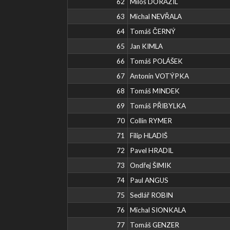
62
Miloš DORAZIL
63
Michal NEVŘALA
64
Tomáš ČERNÝ
65
Jan KIMLA
66
Tomáš POLÁŠEK
67
Antonín VOTÝPKA
68
Tomáš MINDEK
69
Tomáš PŘIBYLKA
70
Collin RYMER
71
Filip HLADIŠ
72
Pavel HRADIL
73
Ondřej ŠIMIK
74
Paul ANGUS
75
Sedlář ROBIN
76
Michal SIONKALA
77
Tomáš GENZER