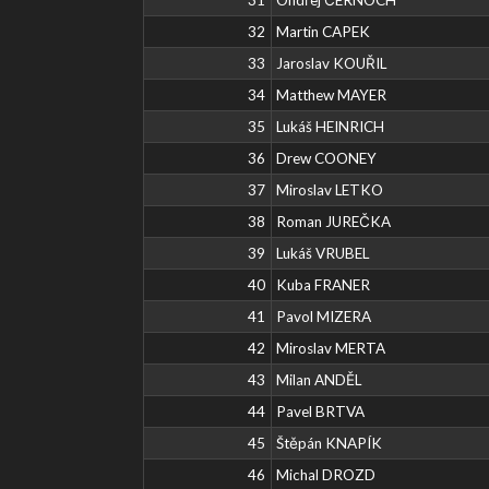
32
Martin CAPEK
33
Jaroslav KOUŘIL
34
Matthew MAYER
35
Lukáš HEINRICH
36
Drew COONEY
37
Miroslav LETKO
38
Roman JUREČKA
39
Lukáš VRUBEL
40
Kuba FRANER
41
Pavol MIZERA
42
Miroslav MERTA
43
Milan ANDĚL
44
Pavel BRTVA
45
Štěpán KNAPÍK
46
Michal DROZD