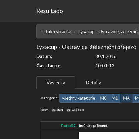
Resultado
Titulní stránka
Lysacup - Ostravice, železnič
Lysacup - Ostravice, železniční přejezd
Datum:
30.1.2016
Čas startu:
10:01:13
Výsledky
Detaily
Kategorie:
všechny kategorie
M0
M1
MA
M
Body:
Start
Lysá hora
#0
#1
Pořadí
Jméno a příjmení