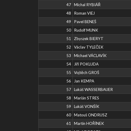
47
Michal RYBIÁŘ
48
Roman VIEJ
49
Pavel BENEŠ
50
Rudolf MUNK
51
Zbyszek BIERYT
52
Václav TYLEČEK
53
Michael VÁCLAVÍK
54
Jiří POKLUDA
55
Vojtěch GROŠ
56
Jan KEMPA
57
Lukáš WASSERBAUER
58
Marián STRES
59
Lukáš VONŠÍK
60
Matouš ONDRUSZ
61
Martin HOŘÍNEK