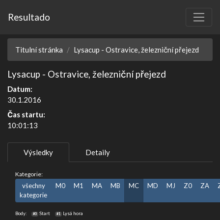
Resultado
Titulní stránka
Lysacup - Ostravice, železniční přejezd
Lysacup - Ostravice, železniční přejezd
Datum:
30.1.2016
Čas startu:
10:01:13
Výsledky
Detaily
Kategorie:
všechny
M0
M1
MA
MB
MC
MD
MJ
Z0
ZA
kategorie
Body:
Start
Lysá hora
#0
#1