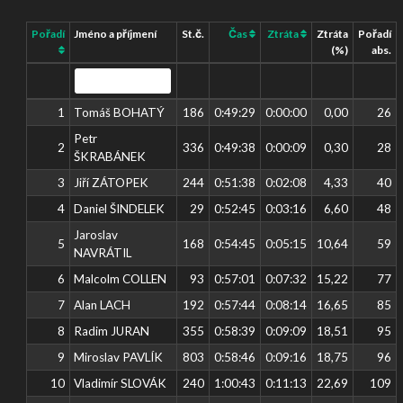
Pořadí
Jméno a příjmení
St.č.
Čas
Ztráta
Ztráta
Pořadí
(%)
abs.
1
Tomáš BOHATÝ
186
0:49:29
0:00:00
0,00
26
Petr
2
336
0:49:38
0:00:09
0,30
28
ŠKRABÁNEK
3
Jiří ZÁTOPEK
244
0:51:38
0:02:08
4,33
40
4
Daniel ŠINDELEK
29
0:52:45
0:03:16
6,60
48
Jaroslav
5
168
0:54:45
0:05:15
10,64
59
NAVRÁTIL
6
Malcolm COLLEN
93
0:57:01
0:07:32
15,22
77
7
Alan LACH
192
0:57:44
0:08:14
16,65
85
8
Radim JURAN
355
0:58:39
0:09:09
18,51
95
9
Miroslav PAVLÍK
803
0:58:46
0:09:16
18,75
96
10
Vladimír SLOVÁK
240
1:00:43
0:11:13
22,69
109