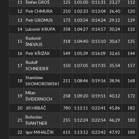
11
Štefan GROŠ
125
1:01:00
0:11:31
23,27
112
12
Petr CHMURA
210
1:02:33
0:13:04
26,40
120
13
Petr GROMUS
173
1:03:54
0:14:24
29,12
129
14
Lubomír KRUPA
358
1:04:27
0:14:57
30,24
132
Radomír
15
318
1:04:40
0:15:10
30,67
135
ŠNEVAJS
16
Petr KŘIŽÁK
549
1:05:39
0:16:09
32,65
144
Rudolf
17
150
1:07:05
0:17:35
35,54
157
SCHNEIDER
Stanislaw
18
211
1:08:46
0:19:16
38,96
168
SKOMOROWSKI
Milan
19
258
1:09:20
0:19:51
40,12
172
ŠVIDERNOCH
20
Jiří HRBÁČ
780
1:12:11
0:22:41
45,86
182
Bohuslav
21
255
1:12:24
0:22:54
46,29
183
ŠVANTNER
22
Igor MIHALČÍK
615
1:13:12
0:23:42
47,92
188