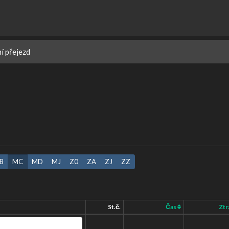
ní přejezd
B
MC
MD
MJ
Z0
ZA
ZJ
ZZ
St.č.
Čas
Ztr