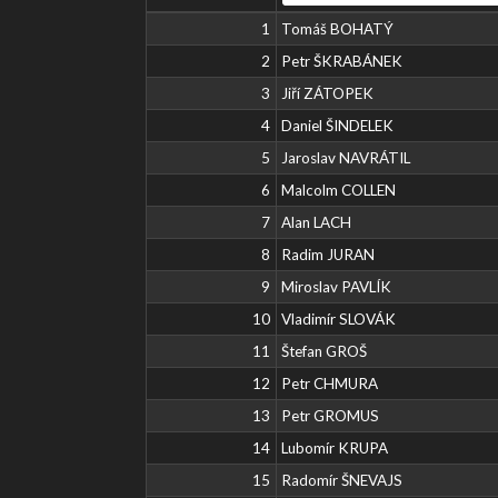
1
Tomáš BOHATÝ
2
Petr ŠKRABÁNEK
3
Jiří ZÁTOPEK
4
Daniel ŠINDELEK
5
Jaroslav NAVRÁTIL
6
Malcolm COLLEN
7
Alan LACH
8
Radim JURAN
9
Miroslav PAVLÍK
10
Vladimír SLOVÁK
11
Štefan GROŠ
12
Petr CHMURA
13
Petr GROMUS
14
Lubomír KRUPA
15
Radomír ŠNEVAJS