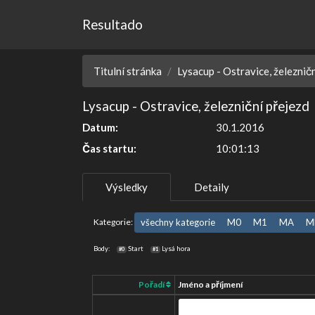
Resultado
Titulní stránka
Lysacup - Ostravice, železnič
Lysacup - Ostravice, železniční přejezd
Datum:
30.1.2016
Čas startu:
10:01:13
Výsledky
Detaily
Kategorie:
všechny kategorie
M0
M1
MA
M
Body:
Start
Lysá hora
#0
#1
Pořadí
Jméno a příjmení