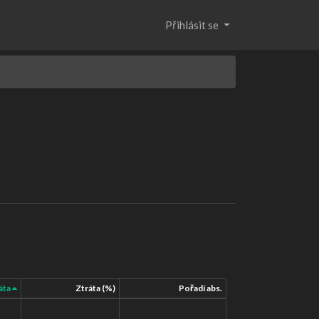
Přihlásit se
áta
Ztráta (%)
Pořadí abs.